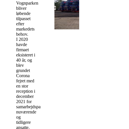
Vognparken
bliver
løbende
tilpasset
efter
markedets
behov.
I 2020
havde
firmaet
eksisteret i
40 år, og
blev
grundet
Corona
fejret med
en stor
reception i
december
2021 for
samarbejdspartnere
nuværende
og
tidligere
ansatte,