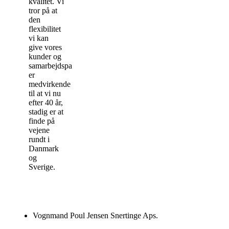
kvalitet. Vi
tror på at
den
flexibilitet
vi kan
give vores
kunder og
samarbejdspartnere,
er
medvirkende
til at vi nu
efter 40 år,
stadig er at
finde på
vejene
rundt i
Danmark
og
Sverige.
Vognmand Poul Jensen Snertinge Aps.