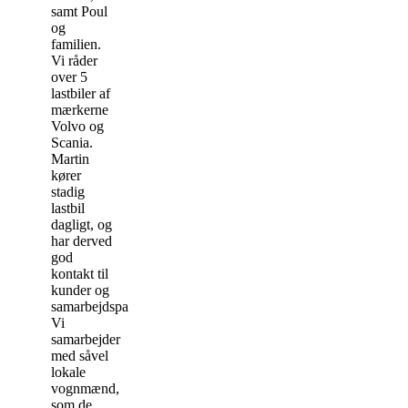
samt Poul
og
familien.
Vi råder
over 5
lastbiler af
mærkerne
Volvo og
Scania.
Martin
kører
stadig
lastbil
dagligt, og
har derved
god
kontakt til
kunder og
samarbejdspartnere.
Vi
samarbejder
med såvel
lokale
vognmænd,
som de