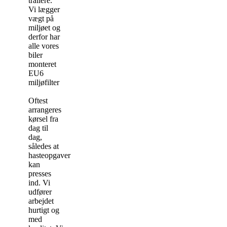
trailere.
Vi lægger
vægt på
miljøet og
derfor har
alle vores
biler
monteret
EU6
miljøfilter
Oftest
arrangeres
kørsel fra
dag til
dag,
således at
hasteopgaver
kan
presses
ind. Vi
udfører
arbejdet
hurtigt og
med