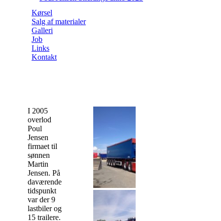
Kørsel
Salg af materialer
Galleri
Job
Links
Kontakt
I 2005
overlod
Poul
Jensen
firmaet til
sønnen
Martin
Jensen. På
daværende
tidspunkt
var der 9
lastbiler og
15 trailere.