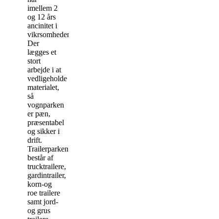
imellem 2
og 12 års
ancinitet i
vikrsomheden.
Der
lægges et
stort
arbejde i at
vedligeholde
materialet,
så
vognparken
er pæn,
præsentabel
og sikker i
drift.
Trailerparken
består af
trucktrailere,
gardintrailer,
korn-og
roe trailere
samt jord-
og grus